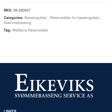
SKU:
39-220007
Categories:
Bassengutstyr
,
Reservedeler for bassengutstyr
,
Svømmebasseng
Tag:
Welldana Reservedele
LINKER