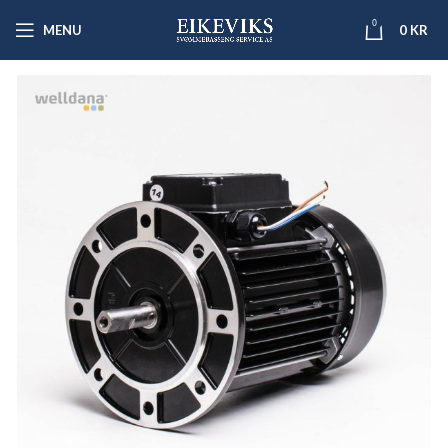
0
MENU
0
KR