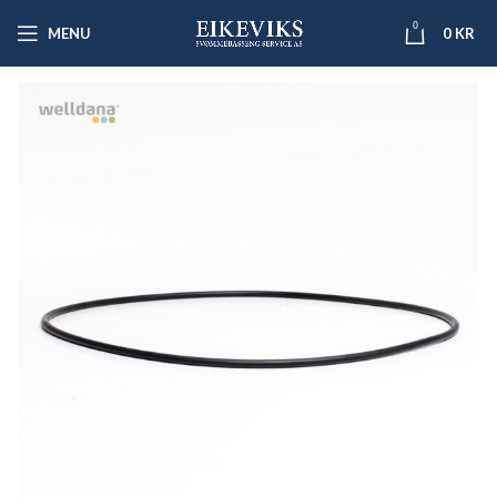
0
MENU
0
KR