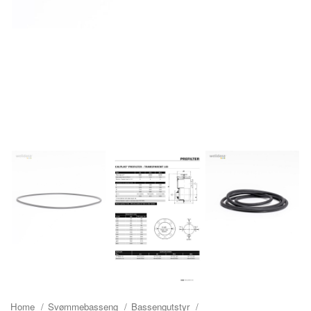
Home
Svømmebasseng
Bassengutstyr