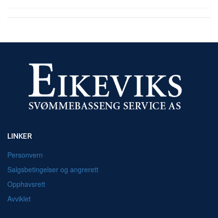
LINKER
Personvern
Salgsbetingelser og angrerett
Opphavsrett
Avviklet