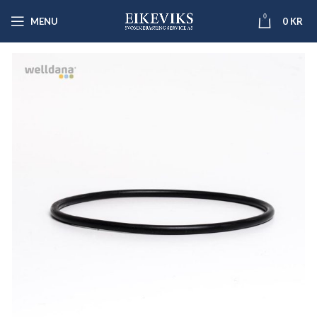
0
MENU
0
KR