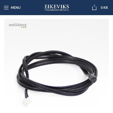
0
MENU
0
KR