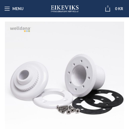
0
MENU
0
KR