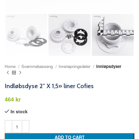
Home
Svømmebasseng
Innstøpningsdeler
Innløpsdyser
Indløbsdyse 2″ X 1,5» liner Cofies
kr
In stock
ADD TO CART