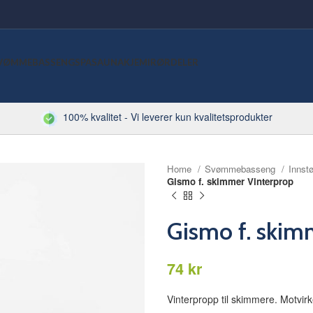
VØMMEBASSENG
SPA
SAUNA
KJEMI
RØRDELER
100% kvalitet - Vi leverer kun kvalitetsprodukter
Home
Svømmebasseng
Innst
Gismo f. skimmer Vinterprop
Gismo f. skim
kr
Vinterpropp til skimmere. Motvir