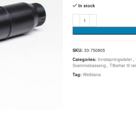
In stock
SKU:
33-750805
Categories:
Innstøpningsdeler
,
Svømmebasseng
,
Tilbehør til rø
Tag:
Welldana