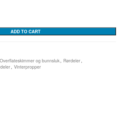
ADD TO CART
Overflateskimmer og bunnsluk
,
Rørdeler
,
rdeler
,
Vinterpropper