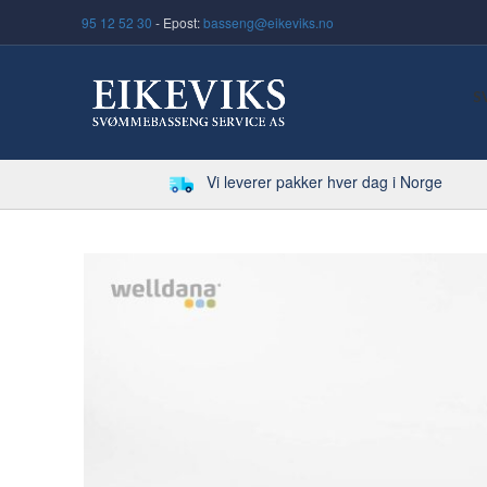
95 12 52 30
- Epost:
basseng@eikeviks.no
S
Vi leverer pakker hver dag i Norge