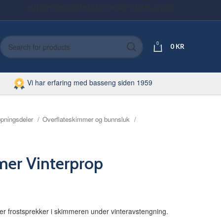
BLOG
REFERENCER
OM OSS
KONTAKT OSS
MIN KONTO
0
0
KR
Vi har erfaring med basseng siden 1959
øpningsdeler
Overflateskimmer og bunnsluk
mer Vinterprop
ker frostsprekker i skimmeren under vinteravstengning.