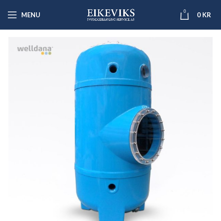
0
MENU
0
KR