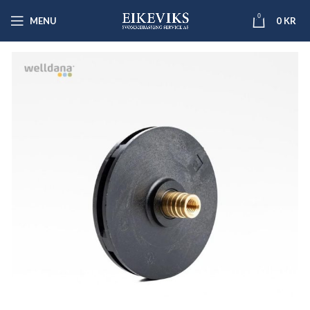
0
MENU
0
KR