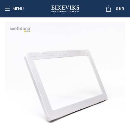
0
MENU
0
KR