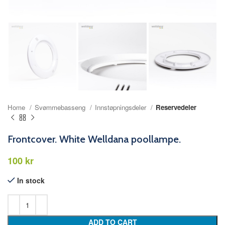
Home
Svømmebasseng
Innstøpningsdeler
Reservedeler
Frontcover. White Welldana poollampe.
kr
In stock
ADD TO CART