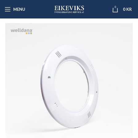
0
MENU
0
KR