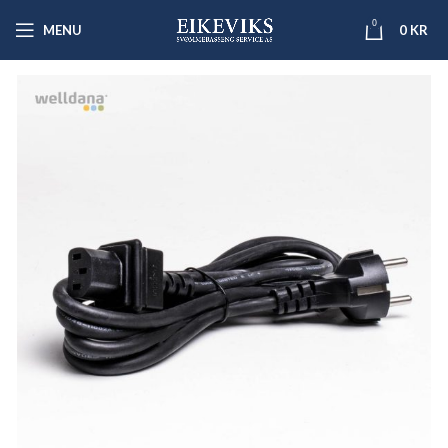
0
MENU
0
KR