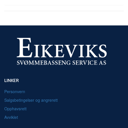
LINKER
Personvern
Salgsbetingelser og angrerett
Opphavsrett
Avviklet