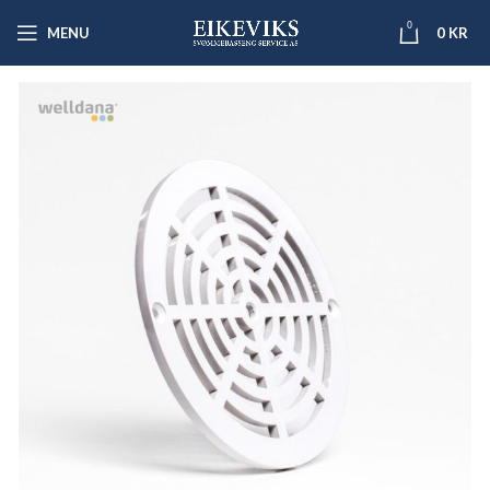
0
MENU
0
KR