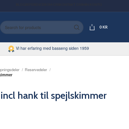
BLOG
REFERENCER
OM OSS
KONTAKT OSS
MIN KONTO
0
0
KR
Vi har erfaring med basseng siden 1959
øpningsdeler
Reservedeler
skimmer
ncl hank til spejlskimmer