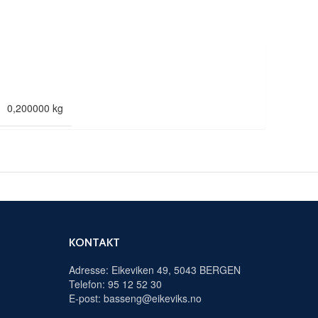
0,200000 kg
KONTAKT
Adresse: Eikeviken 49, 5043 BERGEN
Telefon: 95 12 52 30
E-post: basseng@eikeviks.no