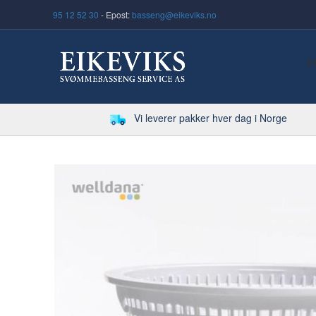
95 12 52 30
- Epost:
basseng@eikeviks.no
S
Vi leverer pakker hver dag i Norge