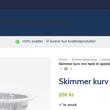
VØMMEBASSENG
SPA
SAUNA
KJEMI
RØRDELER
100% kvalitet - Vi leverer kun kvalitetsprodukter
Home
Svømmebasseng
Innst
Skimmer kurv incl hank til spejl
Skimmer kurv i
kr
In stock