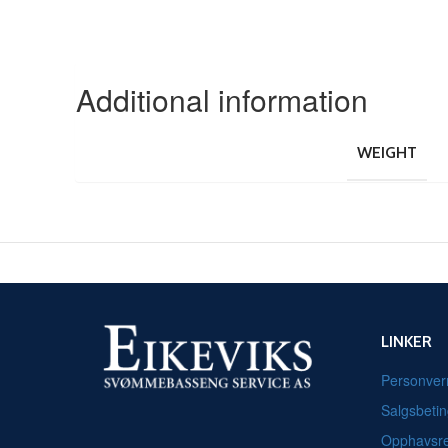
Additional information
WEIGHT
LINKER
Personver
Salgsbetin
Opphavsre