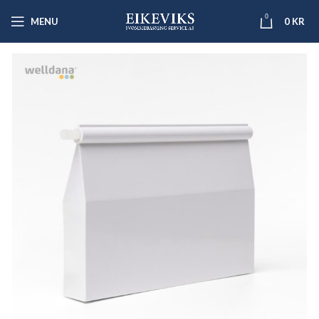
0
MENU
0
KR