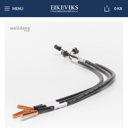
0
MENU
0
KR