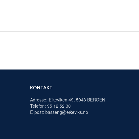
KONTAKT
Adresse: Eikeviken 49, 5043 BERGEN
Telefon: 95 12 52 30
E-post: basseng@eikeviks.no