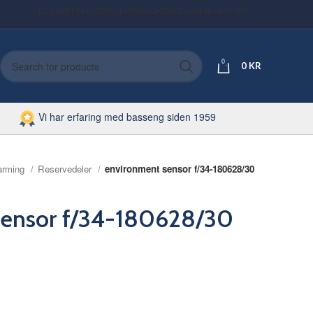
BLOG
REFERENCER
OM OSS
KONTAKT OSS
MIN KONTO
0
0
KR
Vi har erfaring med basseng siden 1959
arming
Reservedeler
environment sensor f/34-180628/30
sensor f/34-180628/30