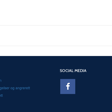
SOCIAL MEDIA
n
gelser og angrerett
tt