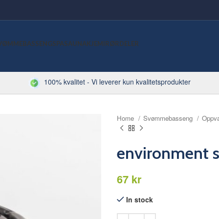
VØMMEBASSENG
SPA
SAUNA
KJEMI
RØRDELER
100% kvalitet - Vi leverer kun kvalitetsprodukter
Home
Svømmebasseng
Oppv
environment 
kr
In stock