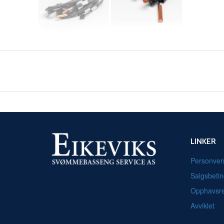
LINKER
Personver
Salgsbetin
Opphavsre
Avviklet