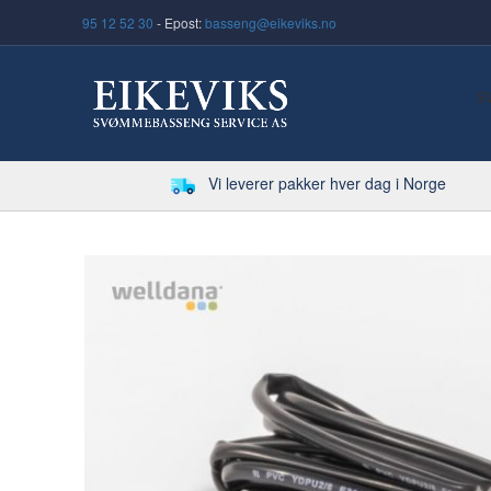
95 12 52 30
- Epost:
basseng@eikeviks.no
S
Vi leverer pakker hver dag i Norge