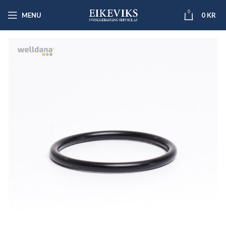
0
MENU
0
KR