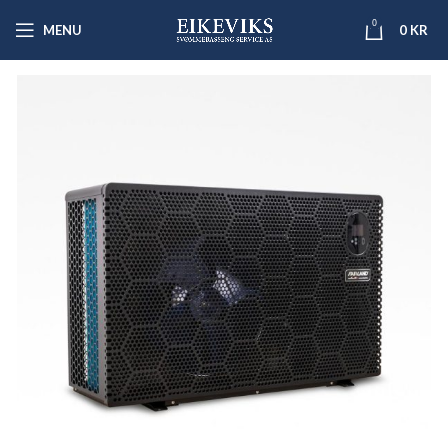
0
MENU
0
KR