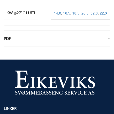
14,0
,
16,5
,
18,5
,
26,5
,
32,0
,
22,0
KW @27°C LUFT
PDF
LINKER