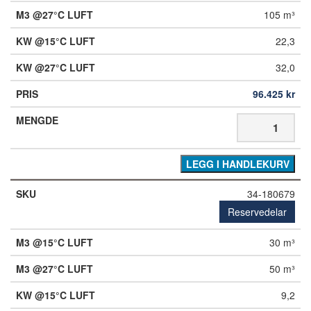
105 m³
22,3
32,0
96.425
kr
LEGG I HANDLEKURV
34-180679
Reservedelar
30 m³
50 m³
9,2