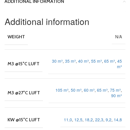
ADDITIONAL INFORMATION
Additional information
N/A
WEIGHT
30 m³
,
35 m³
,
40 m³
,
55 m³
,
65 m³
,
45
M3 @15°C LUFT
m³
105 m³
,
50 m³
,
60 m³
,
65 m³
,
75 m³
,
M3 @27°C LUFT
90 m³
11,0
,
12,5
,
18,2
,
22,3
,
9,2
,
14,8
KW @15°C LUFT