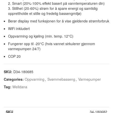
2. Smart (20%-100% effekt basert på vanntemperaturen din)
3. Stillhet (20-60%) strøm for å spare energi og samtidig
opprettholde et stille og fredelig bassengmiljø)
Berør display med funksjonen for å vise gjeldende strømforbruk
WiFi inkludert
Oppvarming og kjøling (min. temp. 12°C)
Fungerer opp til -20°C (hvis vannet sirkulerer gjennom
varmepumpen 24/7)
COP 20
SKU:
D34-180685
Categories:
Oppvarming
,
Svømmebasseng
,
Varmepumper
Tag:
Welldana
34-180682