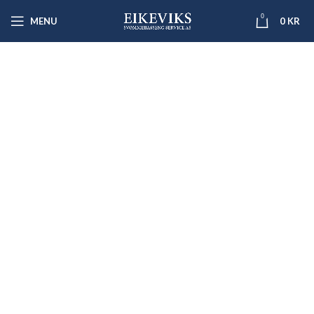
0
MENU
0
KR