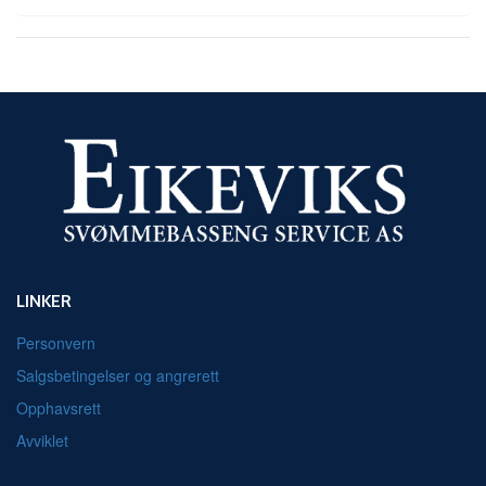
LINKER
Personvern
Salgsbetingelser og angrerett
Opphavsrett
Avviklet