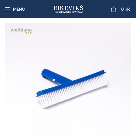
0
MENU
0
KR