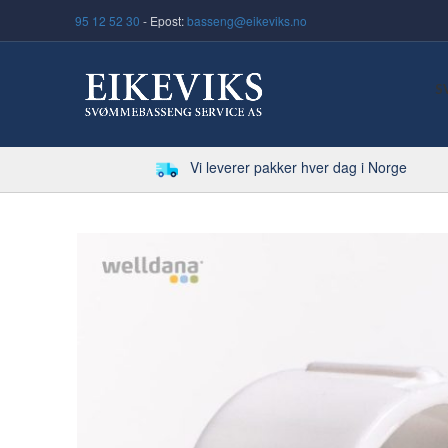
95 12 52 30
- Epost:
basseng@eikeviks.no
S
Vi leverer pakker hver dag i Norge