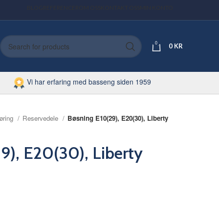
BLOG
REFERENCER
OM OSS
KONTAKT OSS
MIN KONTO
0
0
KR
Vi har erfaring med basseng siden 1959
øring
Reservedele
Bøsning E10(29), E20(30), Liberty
9), E20(30), Liberty