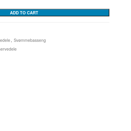
ADD TO CART
edele
,
Svømmebasseng
ervedele