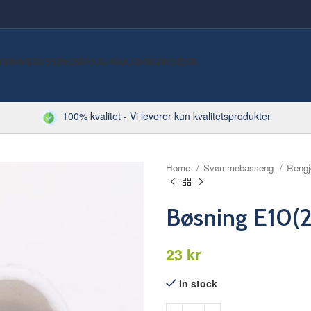
VØMMEBASSENG
SPA
SAUNA
KJEMI
RØRDELER
100% kvalitet - Vi leverer kun kvalitetsprodukter
Home
Svømmebasseng
Rengj
Bøsning E10(2
kr
In stock