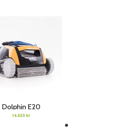
ADD TO CART
Dolphin E20
kr