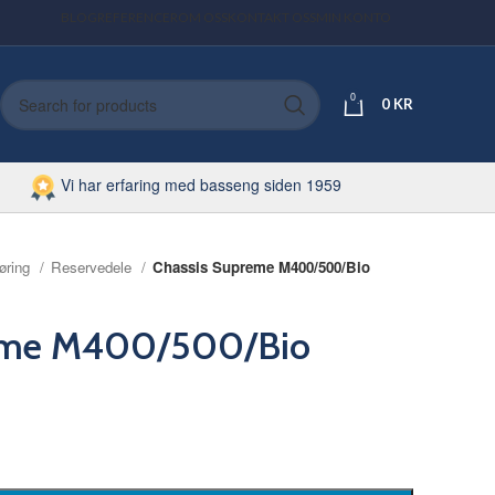
BLOG
REFERENCER
OM OSS
KONTAKT OSS
MIN KONTO
0
0
KR
Vi har erfaring med basseng siden 1959
øring
Reservedele
Chassis Supreme M400/500/Bio
reme M400/500/Bio