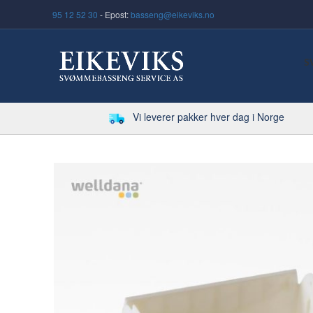
95 12 52 30
- Epost:
basseng@eikeviks.no
S
Vi leverer pakker hver dag i Norge