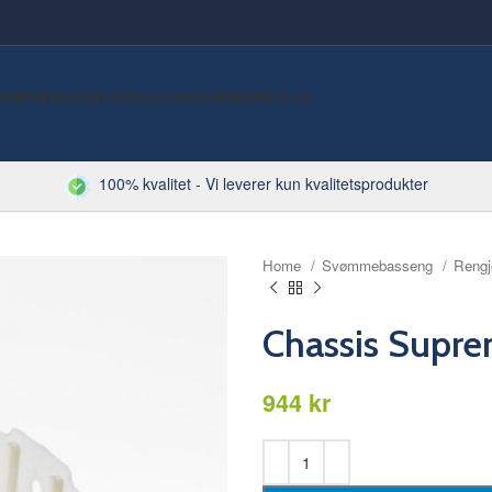
VØMMEBASSENG
SPA
SAUNA
KJEMI
RØRDELER
100% kvalitet - Vi leverer kun kvalitetsprodukter
Home
Svømmebasseng
Rengj
Chassis Sup
kr