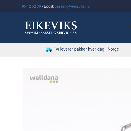
95 12 52 30
- Epost:
basseng@eikeviks.no
S
Vi leverer pakker hver dag i Norge