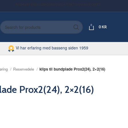
BLOG
REFERENCER
OM OSS
KONTAKT OSS
MIN KONTO
0
0
KR
Vi har erfaring med basseng siden 1959
øring
Reservedele
klips til bundplade Prox2(24), 2×2(16)
plade Prox2(24), 2×2(16)