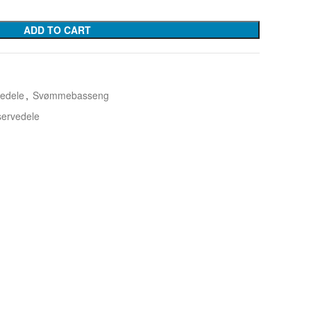
ADD TO CART
edele
,
Svømmebasseng
ervedele