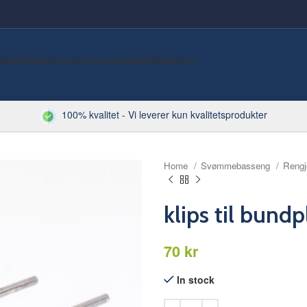
VØMMEBASSENG
SPA
SAUNA
KJEMI
RØRDELER
100% kvalitet - Vi leverer kun kvalitetsprodukter
Home
Svømmebasseng
Rengj
klips til bund
kr
In stock