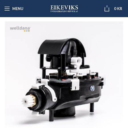
0
MENU
0
KR