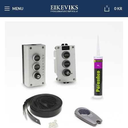
0
MENU
0
KR