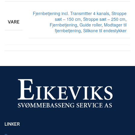
Fjernbetjening incl. Transmitter 4 kanals
,
Stroppe
sæt – 150 cm
,
Stroppe sæt – 250 cm
,
VARE
Fjernbetjening
,
Guide roller
,
Modtager til
fjernbetjening
,
Silikone til endestykker
LINKER