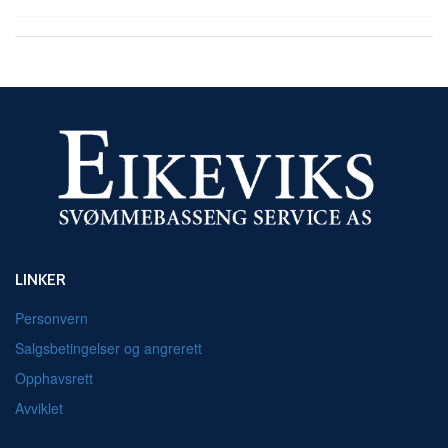
LINKER
Personvern
Salgsbetingelser og angrerett
Opphavsrett
Avviklet