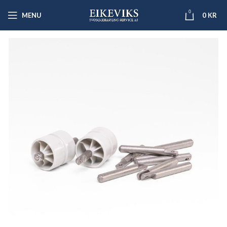
0
MENU
0
KR