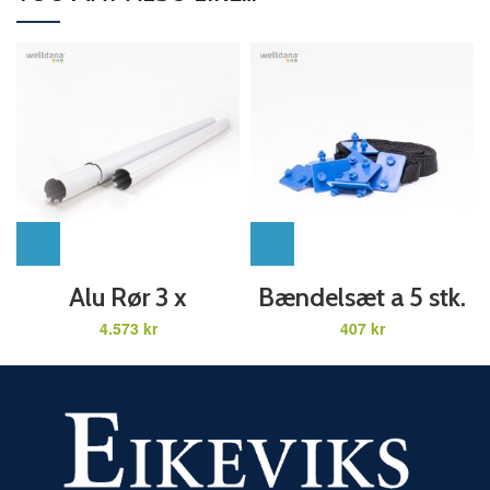
Alu Rør 3 x
Bændelsæt a 5 stk.
2700mm
kr
kr