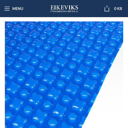
0
MENU
0
KR