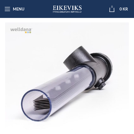
0
MENU
0
KR