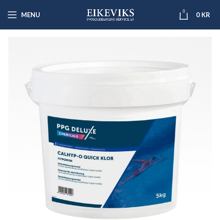
0
MENU
0
KR