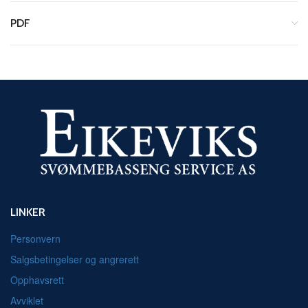
PDF
LINKER
Personvern
Salgsbetingelser og angrerett
Opphavsrett
Avviklet