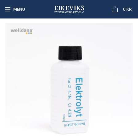
0
MENU
0
KR