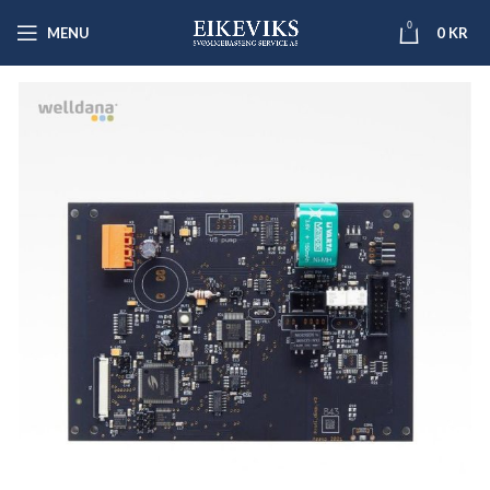
0
MENU
0
KR