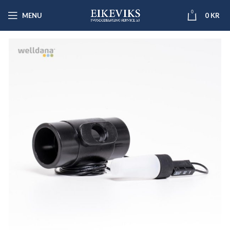
0
MENU
0
KR