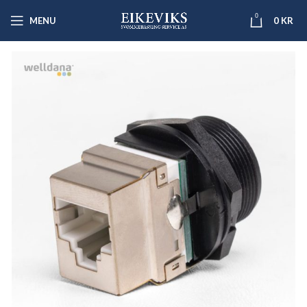
0
MENU
0
KR