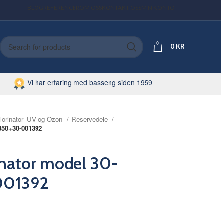
BLOG
REFERENCER
OM OSS
KONTAKT OSS
MIN KONTO
0
0
KR
Vi har erfaring med basseng siden 1959
lorinator- UV og Ozon
Reservedele
1350+30-001392
rinator model 30-
001392