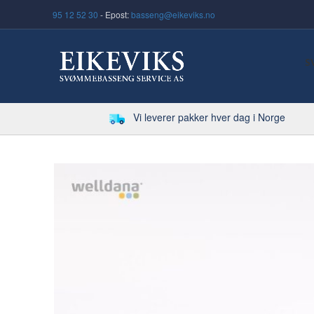
95 12 52 30
- Epost:
basseng@eikeviks.no
S
Vi leverer pakker hver dag i Norge