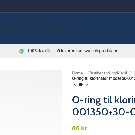
VØMMEBASSENG
SPA
SAUNA
KJEMI
RØRDELER
100% kvalitet - Vi leverer kun kvalitetsprodukter
Home
Vannbehandling/Kjemi
K
O-ring til klorinator model 30-00
O-ring til klo
001350+30-
kr