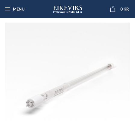
0
MENU
0
KR