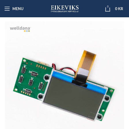
0
MENU
0
KR