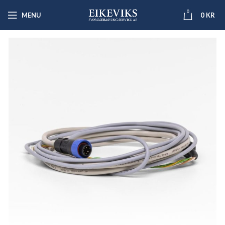
0
MENU
0
KR