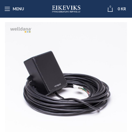
0
MENU
0
KR