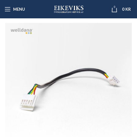
0
MENU
0
KR