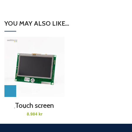
YOU MAY ALSO LIKE…
Touch screen
display Da-Gen
kr