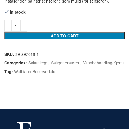
Installer den så nær sensorene som mulig (før sensoren).
In stock
ADD TO CART
SKU:
39-297018-1
Categories:
Saltanlegg
,
Saltgeneratorer
,
Vannbehandling/Kjemi
Tag:
Welldana Reservedele