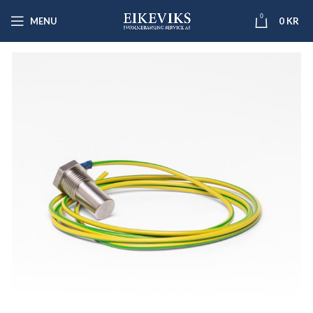
0
MENU
0
KR