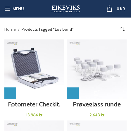
0
MENU
0
KR
Home
Products tagged “Lovibond”
Fotometer Checkit.
Prøveglass runde
Cl, pH, Cys. MD200
med lokk (12 stk)
kr
kr