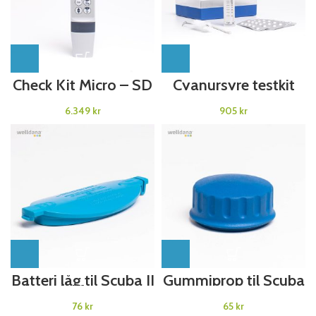
Check Kit Micro – SD
Cyanursyre testkit
50 PH 0-14 PH
AF422
kr
kr
Batteri låg til Scuba II
Gummiprop til Scuba
til model fra årgang
II
2016
kr
kr