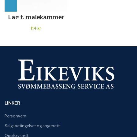
Låg f. målekammer
på Scuba
kr
LINKER
Personvern
Salgsbetingelser og angrerett
Opphavsrett