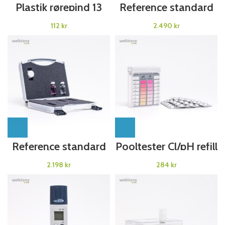
Plastik rørepind 13
Reference standard
cm
kit, Chlor f/ pc
Checkit.
kr
kr
Reference standard
Pooltester Cl/pH refill
kit, pH f/ pc Checkit
CL 0- 3 ppm
kr
kr