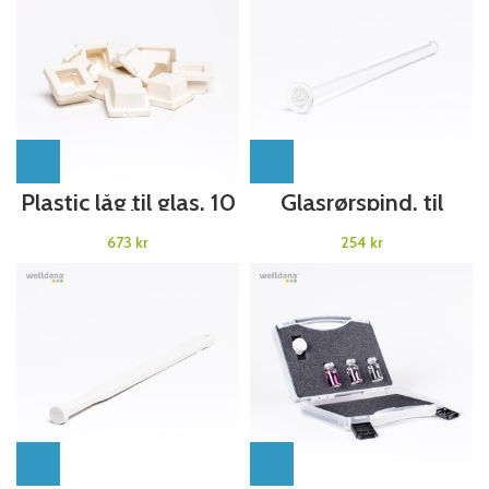
Plastic låg til glas, 10
Glasrørspind, til
stk.
photometer
kr
kr