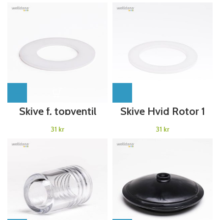
BRUG 49-150031
Skive f. topventil
Skive Hvid Rotor 1
Welldana®
1/2″ Topventil
Sandfilter
Welldana®
kr
kr
Sandfilter