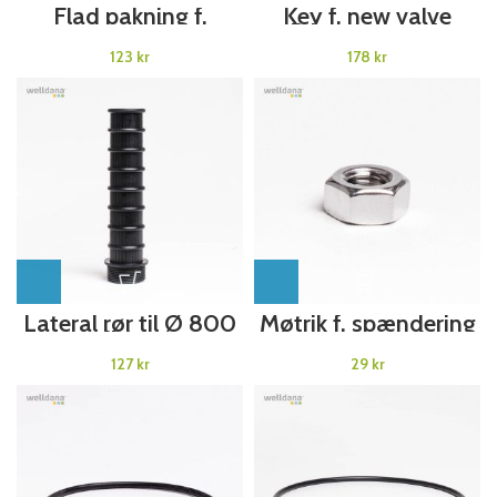
Flad pakning f.
Key f. new valve
topventil 2″
Welldana®Sandfilter
Welldana®
kr
kr
Sandfilter
Lateral rør til Ø 800
Møtrik f. spændering
Welldana®
t. topventil
Sandfilter
Welldana®
kr
kr
Sandfilter