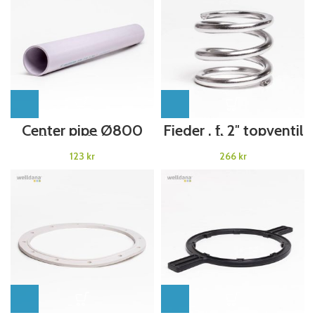
Center pipe Ø800
Fjeder . f. 2″ topventil
Welldana filter Top
Welldana®
Valve
Sandfilter
kr
kr
Welldana®Sandfilter