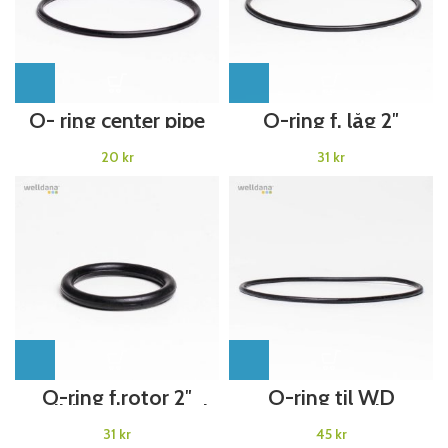
O- ring center pipe
O-ring f. låg 2″
Ø800 filter
topventil Welldana®
Welldana®
Sandfilter
kr
kr
Sandfilter
O-ring f.rotor 2″
O-ring til WD
welldana top ventil
mutiportventil 43-
Welldana®
130045 til 45-
kr
kr
Sandfilter
151400/500/650