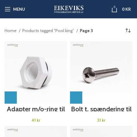
0
MENU
0
KR
Home
Products tagged “Pool king”
Page 3
Adapter m/o-ring til
Bolt t. spændering til
Manometer til WD 6
topventil Welldana®
vejs ventil Grå filt
Sandfilter
kr
kr