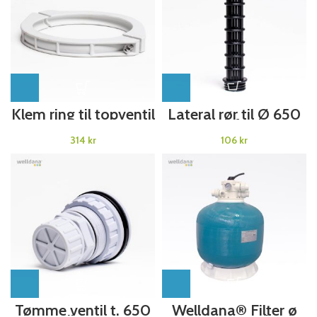
Klem ring til topventil
Lateral rør til Ø 650
Welldana®
mm filter
Sandfilter- grå fra
Welldana®Sandfilter
kr
kr
2016
Tømme ventil t. 650
Welldana® Filter ø