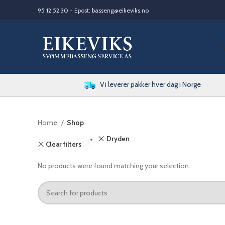
95 12 52 30
- Epost:
basseng@eikeviks.no
S
Vi leverer pakker hver dag i Norge
Home
Shop
Dryden
Clear filters
No products were found matching your selection.