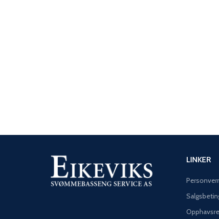
LINKER
Personver
Salgsbetin
Opphavsre