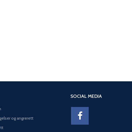
SOCIAL MEDIA
n
gelser og angrerett
tt