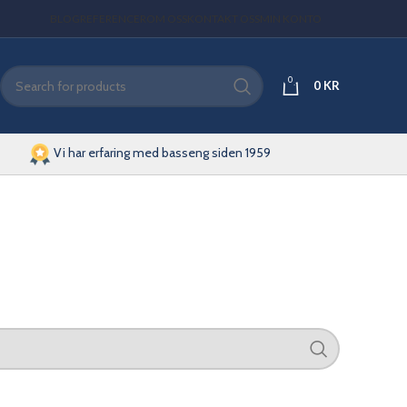
BLOG
REFERENCER
OM OSS
KONTAKT OSS
MIN KONTO
0
0
KR
Vi har erfaring med basseng siden 1959