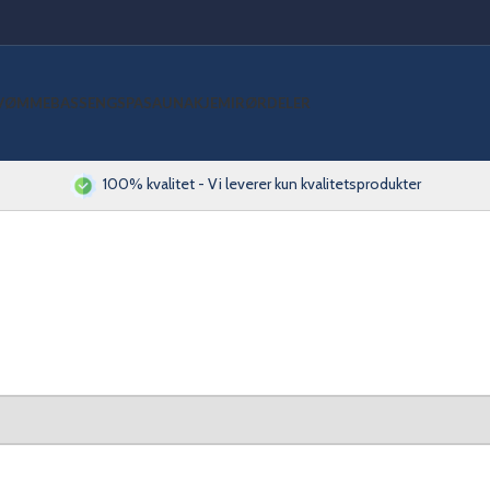
VØMMEBASSENG
SPA
SAUNA
KJEMI
RØRDELER
100% kvalitet - Vi leverer kun kvalitetsprodukter