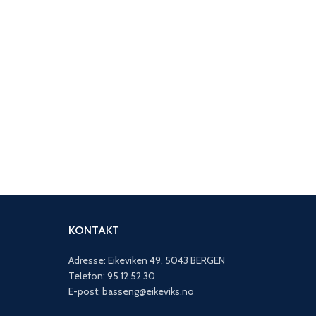
KONTAKT
Adresse: Eikeviken 49, 5043 BERGEN
Telefon: 95 12 52 30
E-post: basseng@eikeviks.no