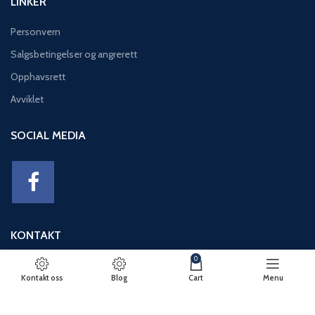
LINKER
Personvern
Salgsbetingelser og angrerett
Opphavsrett
Avviklet
SOCIAL MEDIA
KONTAKT
0
Adresse: Eikeviken 49, 5043 BERGEN
Kontakt oss
Blog
Cart
Menu
Telefon: 95 12 52 30
E-post: basseng@eikeviks.no