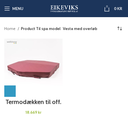
0
MENU
0
KR
Home
Product Til spa model
Vesta med overløb
Termodækken til off.
spa
kr