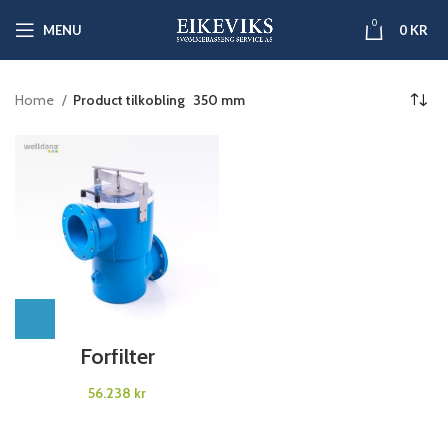
0
MENU
0
KR
Home
Product tilkobling
350 mm
Forfilter
kr