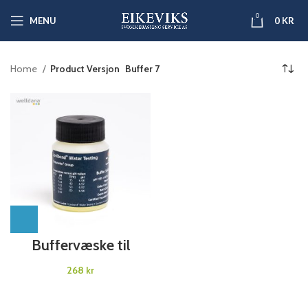
0
MENU
0
KR
Home
Product Versjon
Buffer 7
Buffervæske til
kalibrering
kr