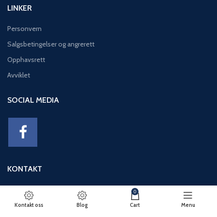
LINKER
Personvern
Salgsbetingelser og angrerett
Opphavsrett
Avviklet
SOCIAL MEDIA
KONTAKT
Adresse: Eikeviken 49, 5043 BERGEN
0
Telefon: 95 12 52 30
Kontakt oss
Blog
Cart
Menu
E-post: basseng@eikeviks.no