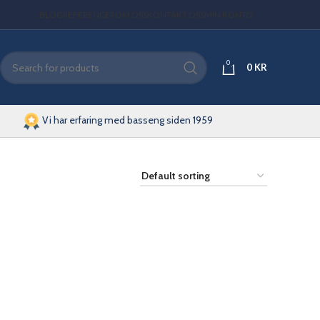
BLOG
REFERENCER
OM OSS
KONTAKT OSS
MIN KONTO
0
0
KR
Vi har erfaring med basseng siden 1959