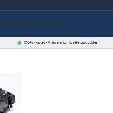
VØMMEBASSENG
SPA
SAUNA
KJEMI
RØRDELER
100% kvalitet - Vi leverer kun kvalitetsprodukter