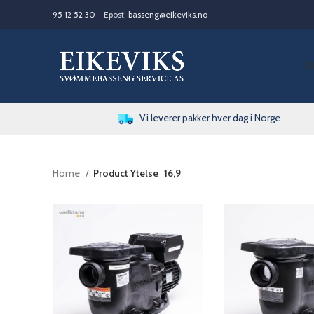
95 12 52 30
- Epost:
basseng@eikeviks.no
S
Vi leverer pakker hver dag i Norge
Home
Product Ytelse
16,9