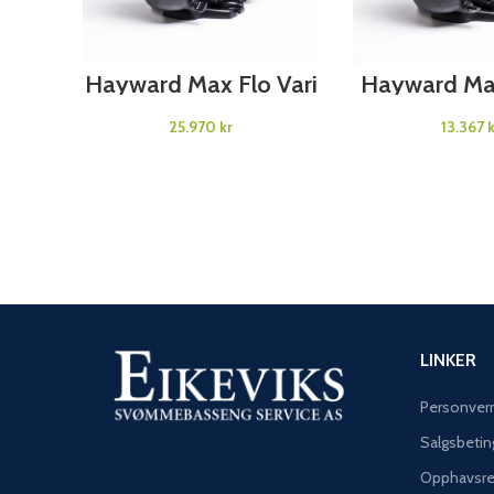
SELECT OPTIONS
SELECT OP
Hayward Max Flo Vari
Hayward Ma
Speed
Poolpumper
fase
kr
k
LINKER
Personver
Salgsbetin
Opphavsre