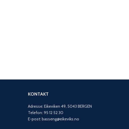
KONTAKT
Adresse: Eikeviken 49, 5043 BERGEN
Telefon: 95 12 52 30
E-post: basseng@eikeviks.no