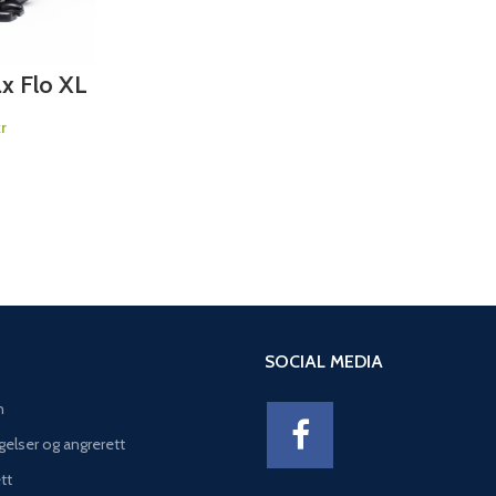
TIONS
x Flo XL
 1 og 3
t
r
SOCIAL MEDIA
n
gelser og angrerett
tt