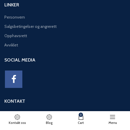
LINKER
Personvern
Salgsbetingelser og angrerett
Opphavsrett
Avviklet
SOCIAL MEDIA
KONTAKT
Adresse: Eikeviken 49, 5043 BERGEN
0
Telefon: 95 12 52 30
Kontakt oss
Blog
Cart
Menu
E-post: basseng@eikeviks.no