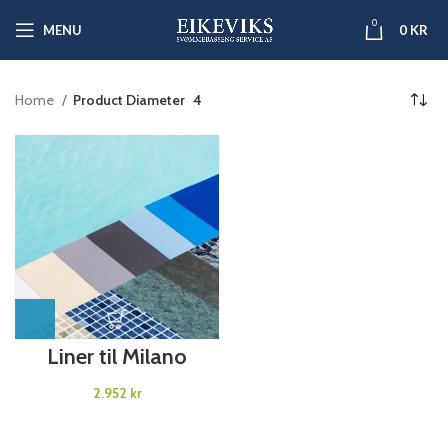
0
MENU
0
KR
Home
Product Diameter
4
Liner til Milano
kr