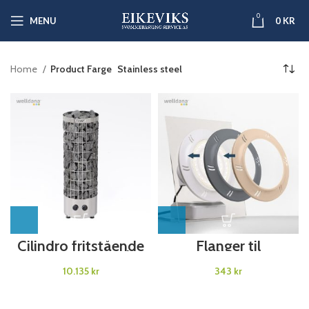
0
MENU
0
KR
Home
Product Farge
Stainless steel
Cilindro fritstående
Flanger til
saunaovn med
poollamper
indbygget styring
kr
kr