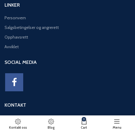
LINKER
Personvern
Salgsbetingelser og angrerett
Opphavsrett
Avviklet
SOCIAL MEDIA
KONTAKT
Adresse: Eikeviken 49, 5043 BERGEN
0
Telefon: 95 12 52 30
Kontakt oss
Blog
Cart
Menu
E-post: basseng@eikeviks.no