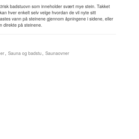
ektrisk badstuovn som inneholder svært mye stein. Takket
kan hver enkelt selv velge hvordan de vil nyte sitt
astes vann på steinene gjennom åpningene i sidene, eller
n direkte på steinene.
ner
,
Sauna og badstu
,
Saunaovner