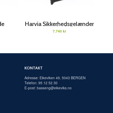
ADD TO CART
de
Harvia Sikkerhedsgelænder
– Cilindro
kr
KONTAKT
Adresse: Eikeviken 49, 5043 BERGEN
Telefon: 95 12 52 30
E-post: basseng@eikeviks.no