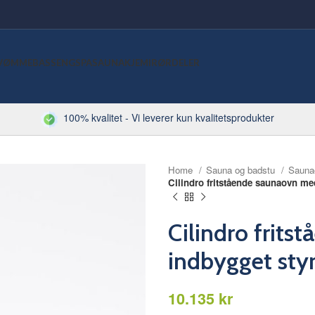
VØMMEBASSENG
SPA
SAUNA
KJEMI
RØRDELER
100% kvalitet - Vi leverer kun kvalitetsprodukter
Home
Sauna og badstu
Sauna
Cilindro fritstående saunaovn me
Cilindro frit
indbygget sty
kr