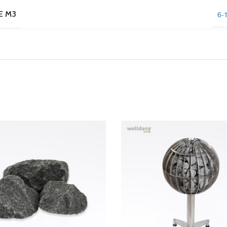
6-
E M3