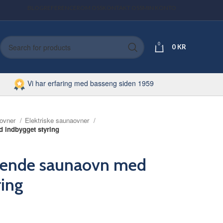
BLOG
REFERENCER
OM OSS
KONTAKT OSS
MIN KONTO
0
0
KR
Vi har erfaring med basseng siden 1959
ovner
Elektriske saunaovner
d indbygget styring
stående saunaovn med
ring