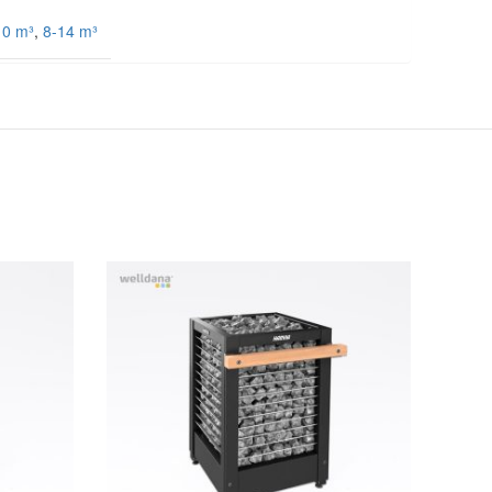
10 m³
,
8-14 m³