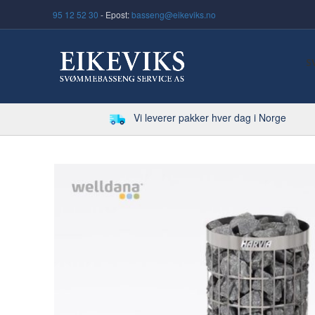
95 12 52 30
- Epost:
basseng@eikeviks.no
S
Vi leverer pakker hver dag i Norge