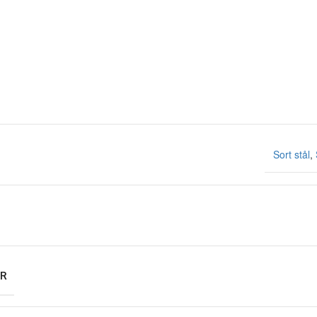
Sort stål
,
R